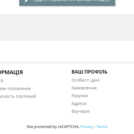
ОРМАЦІЯ
ВАШ ПРОФІЛЬ
Особисті дані
ТА
Замовлення
вое положение
Рахунки
асность платежей
Адреси
Ваучери:
Site protected by reCAPTCHA.
Privacy
-
Terms