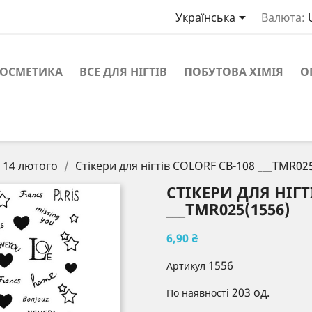

Українська
Валюта:
ОСМЕТИКА
ВСЕ ДЛЯ НІГТІВ
ПОБУТОВА ХІМІЯ
О
14 лютого
Стікери для нігтів COLORF CB-108 ___TMR02
СТІКЕРИ ДЛЯ НІГТ
___TMR025(1556)
6,90 ₴
1556
Артикул
203 од.
По наявності