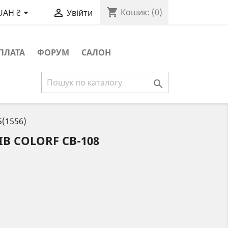
shopping_cart


Кошик:
(0)
UAH ₴
Увійти
ПЛАТА
ФОРУМ
САЛОН

5(1556)
ІВ COLORF CB-108