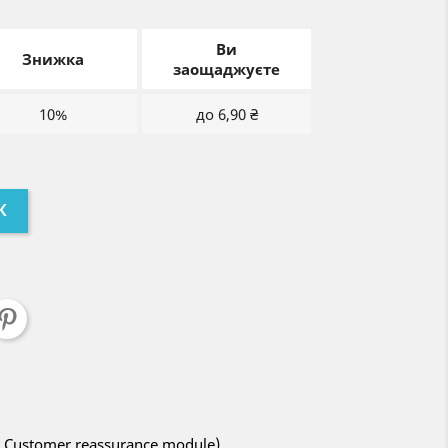
Ви
Знижка
заощаджуєте
10%
до 6,90 ₴
К
ith Customer reassurance module)