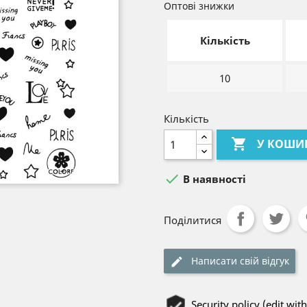
Оптові знижки
Кількість
10
Кількість

У КОШИ

В наявності
Поділитися
Написати свій відгук
Security policy (edit w