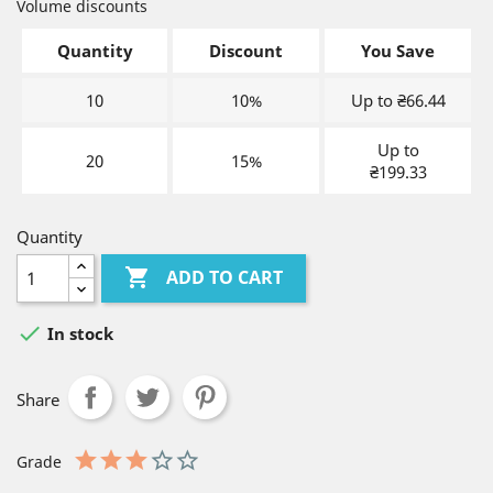
Volume discounts
Quantity
Discount
You Save
10
10%
Up to ₴66.44
Up to
20
15%
₴199.33
Quantity

ADD TO CART

In stock
Share
Grade