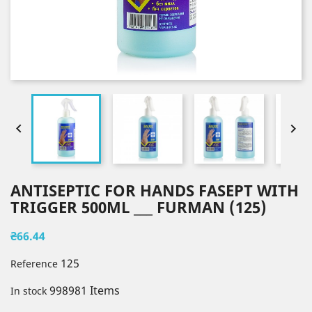


ANTISEPTIC FOR HANDS FASEPT WITH
TRIGGER 500ML ___ FURMAN (125)
₴66.44
125
Reference
998981 Items
In stock