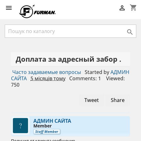
shopping_cart



Доплата за адресный забор .
Часто задаваемые вопросы
Started by
АДМИН
САЙТА
5 місяців тому
Comments: 1
Viewed:
750
Tweet
Share
АДМИН САЙТА
Member
Staff Member
Получил от клиента сообщение .