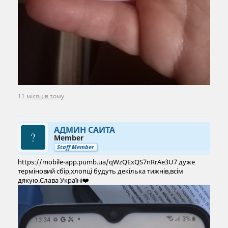
11 місяців тому
АДМИН САЙТА
Member
Staff Member
https://mobile-app.pumb.ua/qWzQExQS7nRrAe3U7 дуже
терміновий сбір,хлопці будуть декілька тижнів,всім
дякую.Слава Україні❤️