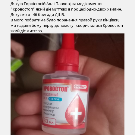
Дякую Горністовій Аллі Павлові, за медікаменти
"Кровостоп" який діє миттєво в процесі одно-двох хвилин.
Дякуємо от 46 бригади ДШВ.
В мого побратима було поранення правой руки кінцівки,
ми надали йому перву допомогу і скористалися Кровостоп
який діє миттєво.