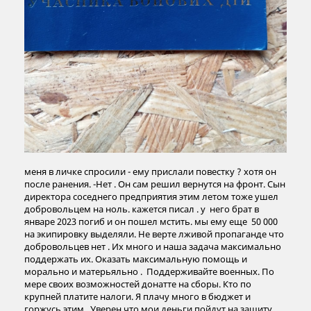
меня в личке спросили - ему прислали повестку ? хотя он
после ранения. -Нет . Он сам решил вернутся на фронт. Сын
директора соседнего предприятия этим летом тоже ушел
добровольцем на ноль. кажется писал . у него брат в
январе 2023 погиб и он пошел мстить. мы ему еще 50 000
на экипировку выделяли. Не верте лживой пропаганде что
добровольцев нет . Их много и наша задача максимально
поддержать их. Оказать максимальную помощь и
морально и матерьяльно . Поддерживайте военных. По
мере своих возможностей донатте на сборы. Кто по
крупней платите налоги. Я плачу много в бюджет и
горжусь этим . Уверен что мои деньги пойдут на защиту