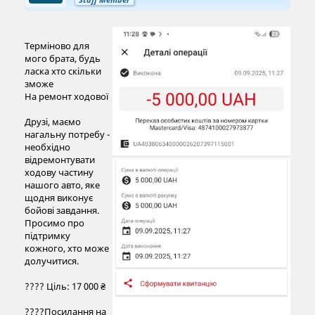
Терміново для
мого брата, будь
ласка хто скільки
зможе
На ремонт ходової
Друзі, маємо
нагальну потребу -
необхідно
відремонтувати
ходову частину
нашого авто, яке
щодня виконує
бойові завдання.
Просимо про
підтримку
кожного, хто може
долучитися.
???? Ціль: 17 000 ₴
????Посилання на