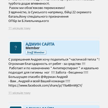
турбота додає впевненості.
Разом ми обов’язково переможемо!
З вдячністю, із Сумського напрямку, бійці 22 окремого
батальйону спеціального призначення
ОПБр ім Б.Хмельницького
11 місяців тому
АДМИН САЙТА
Member
Staff Member
С разрешения Андрея хочу поделиться "частичкой тепла "!
Огромная благодарность от ребят - за средство !!!
Работает и по назначению " Антиперспирант " и идеально
подходит для гигиены ног !!! Забота - бесценна !!!!
Большущее спасибо @⁨Фурман Андрей⁩
- Вам , Андрей и всей Вашей команде !!!!
https://www.facebook.com/share/p/19a48mWjCY/
11 місяців тому