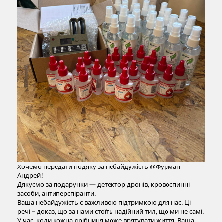
Хочемо передати подяку за небайдужість @⁨Фурман
Андрей⁩!
Дякуємо за подарунки — детектор дронів, кровоспинні
засоби, антиперспіранти.
Ваша небайдужість є важливою підтримкою для нас. Ці
речі – доказ, що за нами стоїть надійний тил, що ми не самі.
У час, коли кожна дрібниця може врятувати життя, Ваша