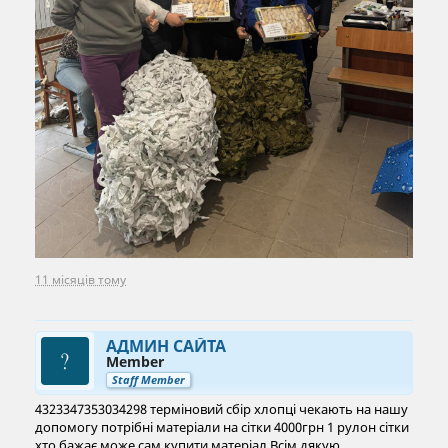
11 місяців тому
АДМИН САЙТА
Member
Staff Member
4323347353034298 терміновий сбір хлопці чекають на нашу
допомогу потрібні матеріали на сітки 4000грн 1 рулон сітки
хто бажає може сам купити матеріал.Всім дякую