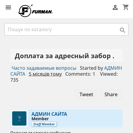
shopping_cart



Доплата за адресный забор .
Часто задаваемые вопросы
Started by
АДМИН
САЙТА
5 місяців тому
Comments: 1
Viewed:
735
Tweet
Share
АДМИН САЙТА
Member
Staff Member
Получил от клиента сообщение .