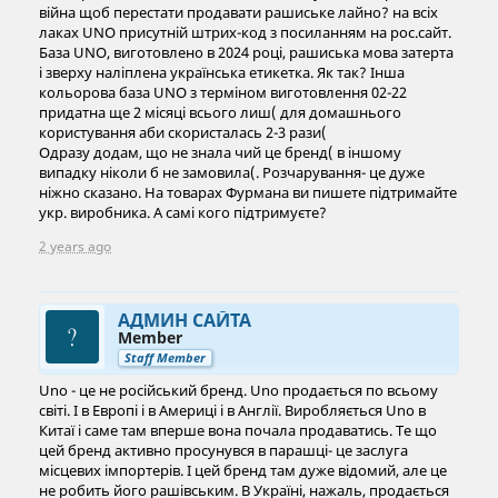
війна щоб перестати продавати рашиське лайно? на всіх
лаках UNO присутній штрих-код з посиланням на рос.сайт.
База UNO, виготовлено в 2024 році, рашиська мова затерта
і зверху наліплена українська етикетка. Як так? Інша
кольорова база UNO з терміном виготовлення 02-22
придатна ще 2 місяці всього лиш( для домашнього
користування аби скористалась 2-3 рази(
Одразу додам, що не знала чий це бренд( в іншому
випадку ніколи б не замовила(. Розчарування- це дуже
ніжно сказано. На товарах Фурмана ви пишете підтримайте
укр. виробника. А самі кого підтримуєте?
2 years ago
АДМИН САЙТА
Member
Staff Member
Uno - це не російський бренд. Uno продається по всьому
світі. І в Европі і в Америці і в Англії. Виробляється Uno в
Китаї і саме там вперше вона почала продаватись. Те що
цей бренд активно просунувся в парашці- це заслуга
місцевих імпортерів. І цей бренд там дуже відомий, але це
не робить його рашівським. В Україні, нажаль, продається