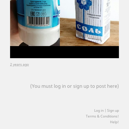
2 years ago
(You must log in or sign up to post here)
Log in | Sign up
Terms & Conditions!
Help!