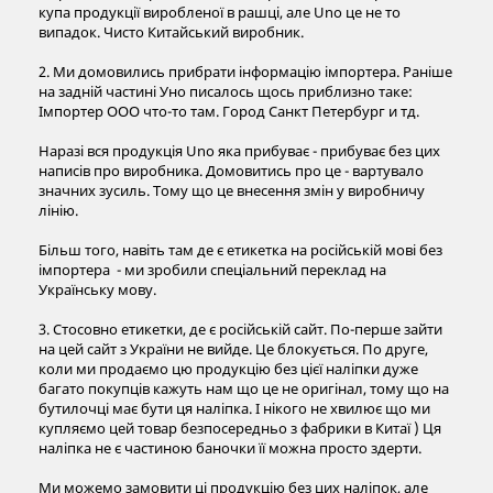
купа продукції виробленої в рашці, але Uno це не то
випадок. Чисто Китайський виробник.
2. Ми домовились прибрати інформацію імпортера. Раніше
на задній частині Уно писалось щось приблизно таке:
Імпортер ООО что-то там. Город Санкт Петербург и тд.
Наразі вся продукція Uno яка прибуває - прибуває без цих
написів про виробника. Домовитись про це - вартувало
значних зусиль. Тому що це внесення змін у виробничу
лінію.
Більш того, навіть там де є етикетка на російській мові без
імпортера - ми зробили спеціальний переклад на
Українську мову.
3. Стосовно етикетки, де є російській сайт. По-перше зайти
на цей сайт з України не вийде. Це блокується. По друге,
коли ми продаємо цю продукцію без цієї наліпки дуже
багато покупців кажуть нам що це не оригінал, тому що на
бутилочці має бути ця наліпка. І нікого не хвилює що ми
купляємо цей товар безпосередньо з фабрики в Китаї ) Ця
наліпка не є частиною баночки її можна просто здерти.
Ми можемо замовити ці продукцію без цих наліпок, але