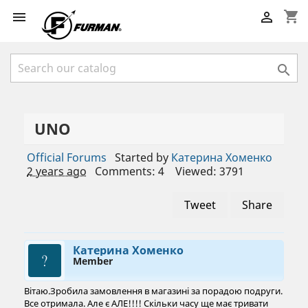
shopping_cart



UNO
Official Forums
Started by
Катерина Хоменко
2 years ago
Comments: 4
Viewed: 3791
Tweet
Share
Катерина Хоменко
Member
Вітаю.Зробила замовлення в магазині за порадою подруги.
Все отримала. Але є АЛЕ!!!! Скільки часу ще має тривати