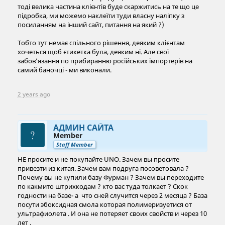
тоді велика частина клієнтів буде скаржитись на те що це
підробка, ми можемо наклеїти туди власну наліпку з
посиланням на інший сайт, питання на який ?)
Тобто тут немає спільного рішення, деяким клієнтам
хочеться щоб єтикетка була, деяким ні. Але свої
забовʼязання по прибиранню російських імпортерів на
самий баночці - ми виконали.
2 years ago
АДМИН САЙТА
Member
Staff Member
НЕ просите и не покупайте UNO. Зачем вы просите
привезти из китая. Зачем вам подруга посоветовала ?
Почему вы не купили базу Фурман ? Зачем вы переходите
по какмито штрихкодам ? кто вас туда толкает ? Скок
годности на базе- а что сней случится через 2 месяца ? База
посути эбоксидная смола которая полимеризуетися от
ультрафиолета . И она не потеряет своих свойств и через 10
лет .