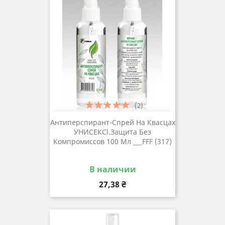
(2)
Антиперспирант-Спрей На Квасцах
УНИСЕКСl.Защита Без
Компромиссов 100 Мл ___FFF (317)
В наличии
Цена
27,38 ₴