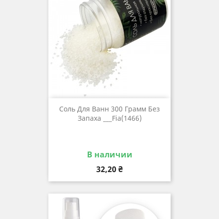
Соль Для Ванн 300 Грамм Без
Запаха ___Fia(1466)
В наличии
Цена
32,20 ₴