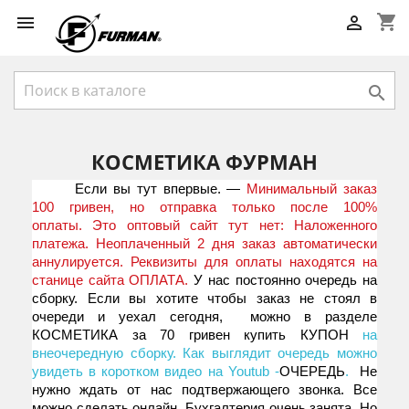
shopping_cart



КОСМЕТИКА ФУРМАН
Если вы тут впервые. —
Минимальный заказ
100 гривен, но отправка только после 100%
оплаты. Это оптовый сайт тут нет: Наложенного
платежа. Неоплаченный 2 дня заказ автоматически
аннулируется. Реквизиты для оплаты находятся на
станице сайта
ОПЛАТА.
У нас постоянно очередь на
сборку. Если вы хотите чтобы заказ не стоял в
очереди и уехал сегодня, можно в разделе
КОСМЕТИКА за 70 гривен купить
КУПОН
на
внеочередную сборку. Как выглядит очередь можно
увидеть в коротком видео на Youtub -
ОЧЕРЕДЬ
.
Не
нужно ждать от нас подтвержающего звонка. Все
можно сделать онлайн. Бухгалтерия очень занята. Но