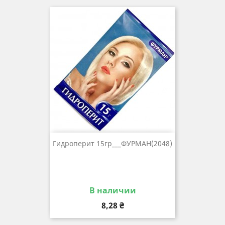
Гидроперит 15гр___ФУРМАН(2048)
В наличии
Цена
8,28 ₴