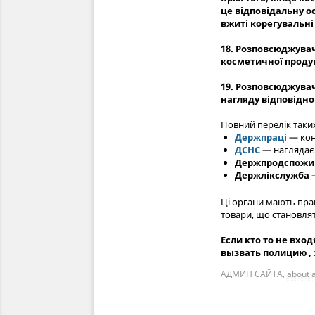
це відповідальну о
вжиті корегувальні
18. Розповсюджува
косметичної продук
19. Розповсюджува
нагляду відповідно
Повний перелік таких
Держпраці
— кон
ДСНС
— наглядає 
Держпродспожи
Держлікслужба
—
Ці органи мають пра
товари, що становля
Если кто то не вх
вызвать полицию , 
АДМИН САЙТА
,
about 