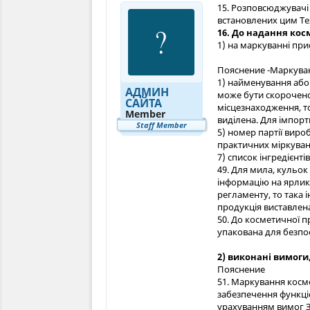
15. Розповсюджувачі 
встановлених цим Т
16. До надання кос
1) на маркуванні при
Пояснение -Маркуванн
1) найменування або
АДМИН
може бути скороченою
САЙТА
місцезнаходження, то
Member
виділена. Для імпорт
Staff Member
5) номер партії виро
практичних міркувань
7) список інгредієнт
49. Для мила, кульок
інформацію на ярлику,
регламенту, то така 
продукція виставлен
50. До косметичної п
упакована для безпо
2) виконані вимоги
Пояснение
51. Маркування косме
забезпечення функціо
урахуванням вимог З