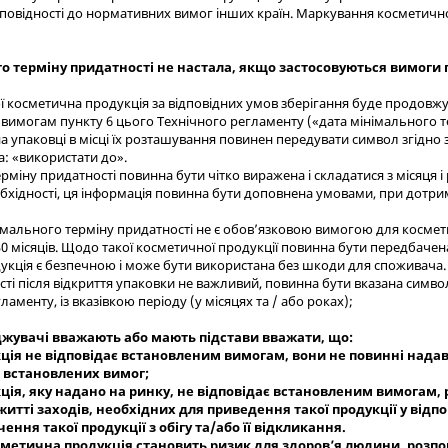
повідності до нормативних вимог інших країн. Маркування косметично
го терміну придатності не настала, якщо застосовуються вимоги 
ої косметична продукція за відповідних умов зберігання буде продовж
 вимогам пункту 6 цього Технічного регламенту («дата мінімального т
а упаковці в місці їх розташування повинен передувати символ згідно 
: «використати до».
міну придатності повинна бути чітко виражена і складатися з місяця і ро
обхідності, ця інформація повинна бути доповнена умовами, при дотри
імального терміну придатності не є обов’язковою вимогою для космет
0 місяців. Щодо такої косметичної продукції повинна бути передбачена 
укція є безпечною і може бути використана без шкоди для споживача. 
сті після відкриття упаковки не важливий, повинна бути вказана симво
аменту, із вказівкою періоду (у місяцях та / або роках);
джувачі вважають або мають підстави вважати, що:
ція не відповідає встановленим вимогам, вони не повинні нада
до встановлених вимог;
ія, яку надано на ринку, не відповідає встановленим вимогам,
житті заходів, необхідних для приведення такої продукції у відп
ння такої продукції з обігу та/або її відкликання.
осметична продукція становить ризик для здоров’я людини, розп