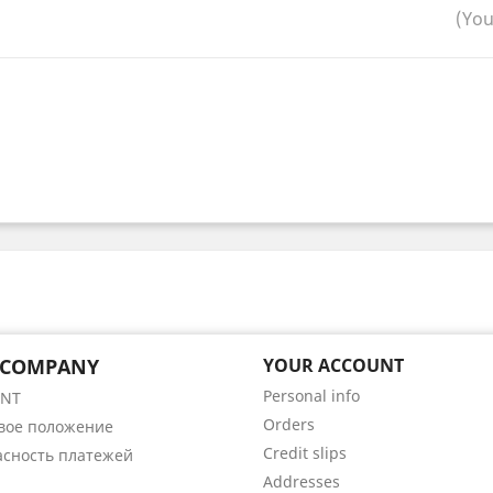
(You
 COMPANY
YOUR ACCOUNT
Personal info
ENT
Orders
вое положение
Credit slips
асность платежей
Addresses