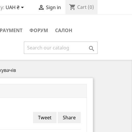
shopping_cart


Cart
(0)
y:
UAH ₴
Sign in
PAYMENT
ФОРУМ
САЛОН

увачів
Tweet
Share