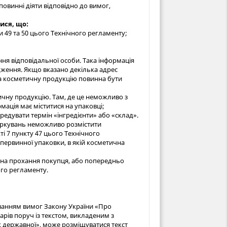
повинні діяти відповідно до вимог,
ися, що:
и 49 та 50 цього Технічного регламенту;
ня відповідальної особи. Така інформація
дження. Якщо вказано декілька адрес
 на косметичну продукцію повинна бути
ичну продукцію. Там, де це неможливо з
мація має міститися на упаковці;
ередувати термін «інгредієнти» або «склад».
 міркувань неможливо розмістити
кті 7 пункту 47 цього Технічного
 первинної упаковки, в якій косметична
жу на прохання покупця, або попередньо
го регламенту.
хуванням вимог Закону України «Про
рів поруч із текстом, викладеним з
 державної», може розміщуватися текст