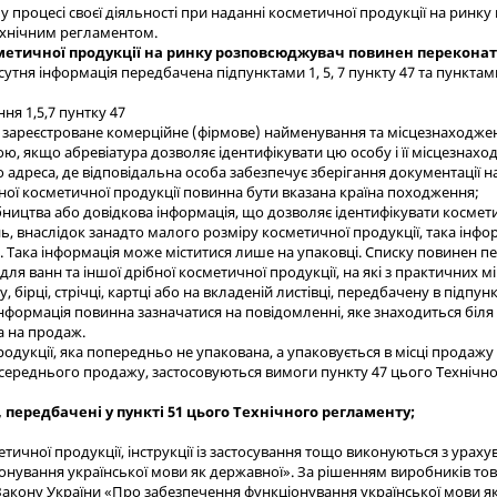
у процесі своєї діяльності при наданні косметичної продукції на ринку 
ехнічним регламентом.
метичної продукції на ринку розповсюджувач повинен переконат
сутня інформація передбачена підпунктами 1, 5, 7 пункту 47 та пунктам
я 1,5,7 пунтку 47
 зареєстроване комерційне (фірмове) найменування та місцезнаходжен
, якщо абревіатура дозволяє ідентифікувати цю особу і її місцезнахо
 адреса, де відповідальна особа забезпечує зберігання документації
ної косметичної продукції повинна бути вказана країна походження;
бництва або довідкова інформація, що дозволяє ідентифікувати космет
, внаслідок занадто малого розміру косметичної продукції, така інфор
ів. Така інформація може міститися лише на упаковці. Списку повинен п
 для ванн та іншої дрібної косметичної продукції, на які з практичних
 бірці, стрічці, картці або на вкладеній листівці, передбачену в підпун
інформація повинна зазначатися на повідомленні, яке знаходиться біля
а на продаж.
родукції, яка попередньо не упакована, а упаковується в місці прода
середнього продажу, застосовуються вимоги пункту 47 цього Технічно
, передбачені у пункті 51 цього Технічного регламенту;
тичної продукції, інструкції із застосування тощо виконуються з ура
нування української мови як державної». За рішенням виробників това
акону України «Про забезпечення функціонування української мови як