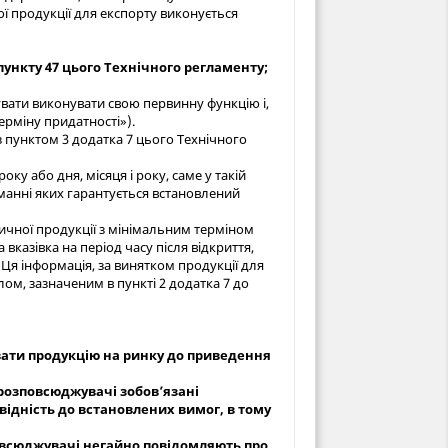
ї продукції для експорту виконується
пункту 47 цього Технічного регламенту;
увати виконувати свою первинну функцію і,
ерміну придатності»).
з пунктом 3 додатка 7 цього Технічного
ку або дня, місяця і року, саме у такій
манні яких гарантується встановлений
ичної продукції з мінімальним терміном
вказівка на період часу після відкриття,
Ця інформація, за винятком продукції для
лом, зазначеним в пункті 2 додатка 7 до
вати продукцію на ринку до приведення
 розповсюджувачі зобов’язані
овідність до встановлених вимог, в тому
овсюджувачі негайно повідомляють про