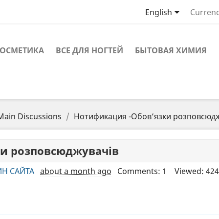

English
Currenc
ОСМЕТИКА
ВСЕ ДЛЯ НОГТЕЙ
БЫТОВАЯ ХИМИЯ
Main Discussions
Нотификация -Обов’язки розповсюдж
и розповсюджувачів
Н САЙТА
about a month ago
Comments: 1
Viewed: 424