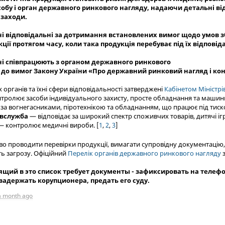
собу і орган державного ринкового нагляду, надаючи детальні від
 заходи.
чі відповідальні за дотримання встановлених вимог щодо умов з
ції протягом часу, коли така продукція перебуває під їх відповід
чі співпрацюють з органом державного ринкового
 до вимог Закону України «Про державний ринковий нагляд і кон
 органів та їхні сфери відповідальності затверджені
Кабінетом Міністрі
тролює засоби індивідуального захисту, просте обладнання та машин
за вогнегасниками, піротехнікою та обладнанням, що працює під тиск
вслужба
— відповідає за широкий спектр споживчих товарів, дитячі і
 контролює медичні вироби.
[
1
,
2
,
3
]
во проводити перевірки продукції, вимагати супровідну документацію
ть загрозу. Офіційний
Перелік органів державного ринкового нагляду
з
одящий в это список требует документы - зафиксировать на теле
задержать корупционера, предать его суду.
a month ago