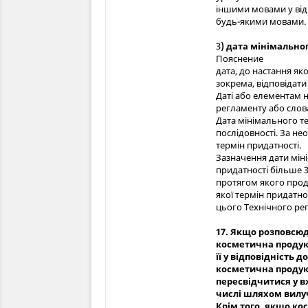
іншими мовами у від
будь-якими мовами.
3
) дата мінімально
Пояснение
дата, до настання як
зокрема, відповідати
Даті або елементам н
регламенту або слова
Дата мінімального тер
послідовності. За не
термін придатності.
Зазначення дати мін
придатності більше 3
протягом якого прод
якої термін придатно
цього Технічного регл
17. Якщо розповсю
косметична продук
її у відповідність 
косметична продукц
пересвідчитися у в
числі шляхом вилуче
Крім того, якщо к