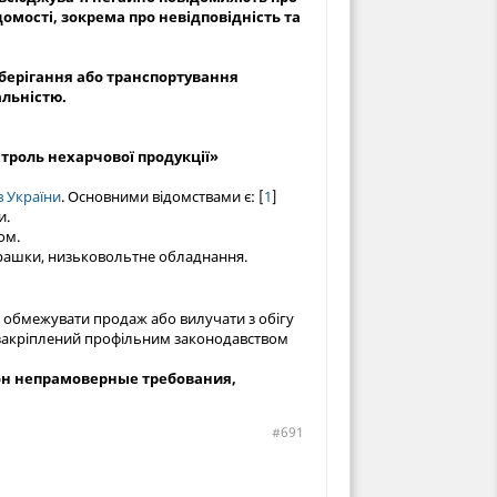
омості, зокрема про невідповідність та
берігання або транспортування
альністю.
троль нехарчової продукції»
в України
. Основними відомствами є: [
1
]
и.
ом.
грашки, низьковольтне обладнання.
, обмежувати продаж або вилучати з обігу
акріплений профільним законодавством
фон непрамоверные требования,
#691