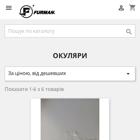
shopping_cart



ОКУЛЯРИ
За ціною, від дешевших

Показати 1-6 з 6 товарів