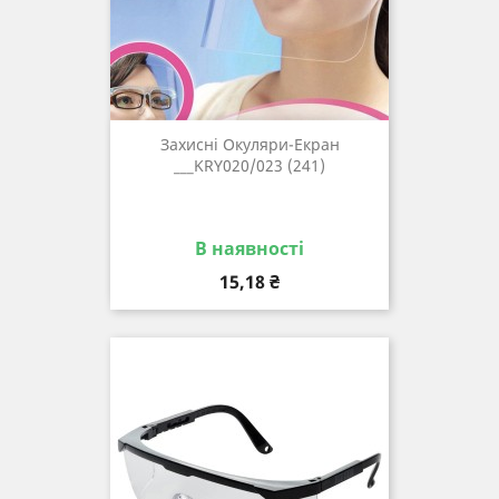
Захисні Окуляри-Екран
___KRY020/023 (241)
В наявності
Ціна
15,18 ₴