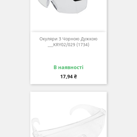
Окуляри З Чорною Дужкою
___KRY02/029 (1734)
В наявності
Ціна
17,94 ₴