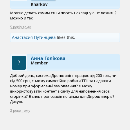
Kharkov
Можно делать самим ттн и писать накладную не ложить? --
можно и так
5 років тому
Анастасия Путинцева
likes this.
Анна Голікова
Member
Добрий день, система Дропшипінг працює від 200 грн., чи
від 500 грн., я можу самостійно робити ТТН та надавати
номер при оформленні замовлення? Я можу
використовувати контент з сайту для наповнення своєї
сторінки? Є спец пропозиція по цінам для Дпрошиперів?
Дякую.
2 роки тому