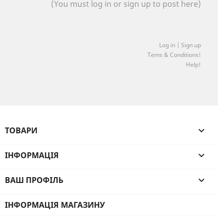
(You must log in or sign up to post here)
Log in | Sign up
Tems & Conditions!
Help!
ТОВАРИ

ІНФОРМАЦІЯ

ВАШ ПРОФІЛЬ

ІНФОРМАЦІЯ МАГАЗИНУ