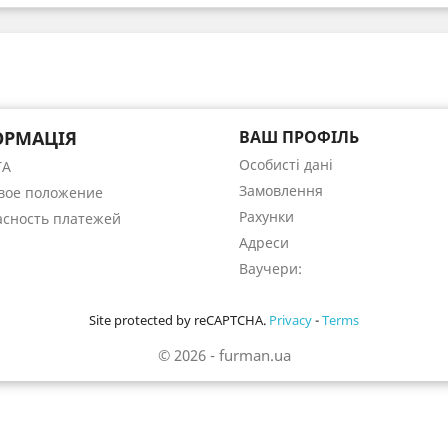
ОРМАЦІЯ
ВАШ ПРОФІЛЬ
Особисті дані
ТА
Замовлення
вое положение
Рахунки
асность платежей
Адреси
Ваучери:
Site protected by reCAPTCHA.
Privacy
-
Terms
© 2026 - furman.ua