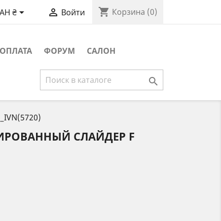
shopping_cart


Корзина
(0)
AH ₴
Войти
ОПЛАТА
ФОРУМ
САЛОН

_IVN(5720)
ИРОВАННЫЙ СЛАЙДЕР F