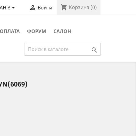
shopping_cart


Корзина
(0)
AH ₴
Войти
ОПЛАТА
ФОРУМ
САЛОН

VN(6069)