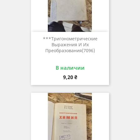
***тригонометрические
Выражения И Их
Преобразования(7096)
В наличии
Цена
9,20 ₴