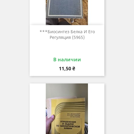
***биосинтез Белка И Его
Регуляция (5965)
В наличии
Цена
11,50 ₴