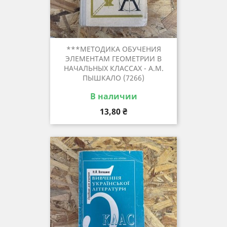
***МЕТОДИКА ОБУЧЕНИЯ
ЭЛЕМЕНТАМ ГЕОМЕТРИИ В
НАЧАЛЬНЫХ КЛАССАХ - А.М.
ПЫШКАЛО (7266)
В наличии
Цена
13,80 ₴