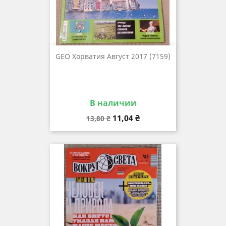
GEO Хорватия Август 2017 (7159)
В наличии
Базовая
Цена
11,04 ₴
13,80 ₴
цена