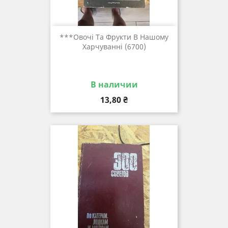
***овочі Та Фрукти В Нашому
Харчуванні (6700)
В наличии
Цена
13,80 ₴