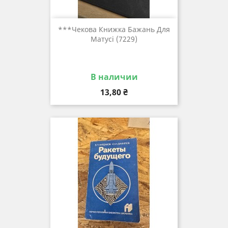
***чекова Книжка Бажань Для
Матусі (7229)
В наличии
Цена
13,80 ₴