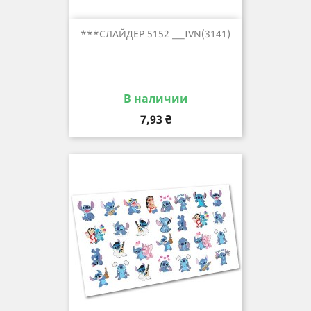
***СЛАЙДЕР 5152 ___IVN(3141)
В наличии
Цена
7,93 ₴