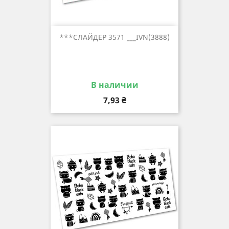
***СЛАЙДЕР 3571 ___IVN(3888)
В наличии
Цена
7,93 ₴