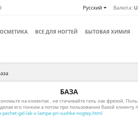

9
Русский
Валюта:
U
ОСМЕТИКА
ВСЕ ДЛЯ НОГТЕЙ
БЫТОВАЯ ХИМИЯ
аза
БАЗА
ономьте на клиентах . не стачивайте гель лак фрезой. Поль
делая его тонким а потом при пользовании базой клиенту п
-pechet-gel-lak-v-lampe-pri-sushke-nogtey.html