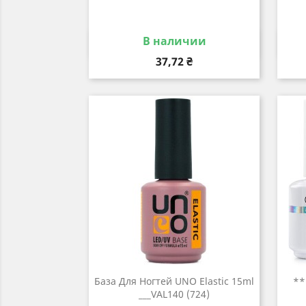
В наличии
Быстрый просмотр

Цена
37,72 ₴
База Для Ногтей UNO Elastic 15ml
**
___VAL140 (724)