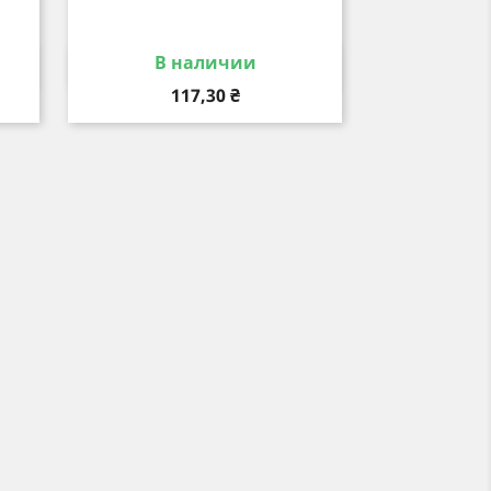
В наличии
р
Быстрый просмотр

Цена
117,30 ₴