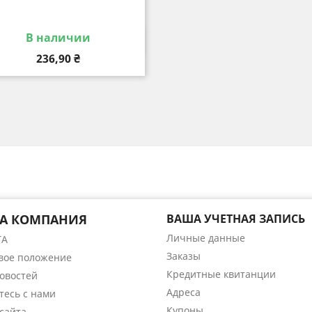
В наличии
Быстрый просмотр

Цена
236,90 ₴
А КОМПАНИЯ
ВАША УЧЕТНАЯ ЗАПИСЬ
Личные данные
ТА
Заказы
вое положение
Кредитные квитанции
Новостей
Адреса
тесь с нами
Купоны
сайта