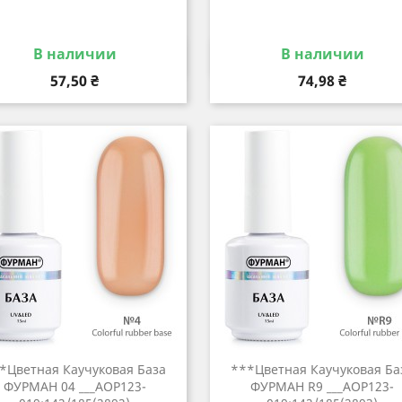
В наличии
В наличии
Быстрый просмотр
Быстрый просмот


Цена
Цена
57,50 ₴
74,98 ₴
*Цветная Каучуковая База
***Цветная Каучуковая Ба
ФУРМАН 04 ___AOP123-
ФУРМАН R9 ___AOP123-