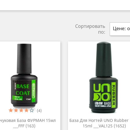
Сортировать
Цене: о
по:
(4)
чуковая База ФУРМАН 15мл
База Для Ногтей UNO Rubber
___FFF (163)
15ml ___VAL125 (1652)