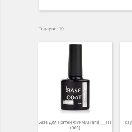
Товаров: 10.
База Для Ногтей ФУРМАН 8ml ___FFF
Кау
(960)