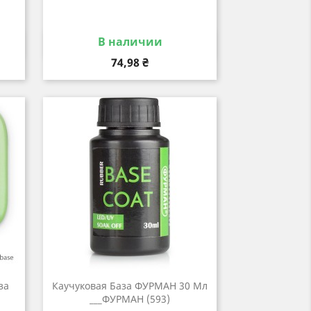
В наличии
р
Быстрый просмотр

Цена
74,98 ₴
за
Каучуковая База ФУРМАН 30 Мл
___ФУРМАН (593)