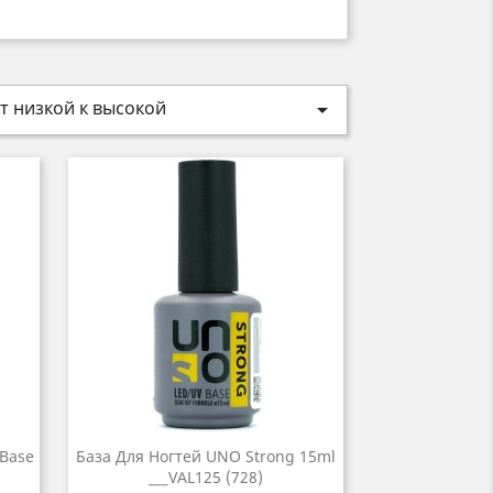
т низкой к высокой

 Base
База Для Ногтей UNO Strong 15ml
___VAL125 (728)