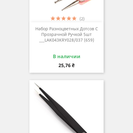
(2)
Набор Разноцветных Дотсов С
Прозрачной Ручкой 5шт
___LAK043KRY028/037 (659)
В наличии
Цена
25,76 ₴