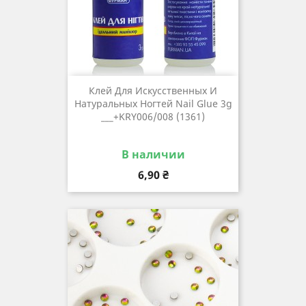
Клей Для Искусственных И
Натуральных Ногтей Nail Glue 3g
___+KRY006/008 (1361)
В наличии
Цена
6,90 ₴