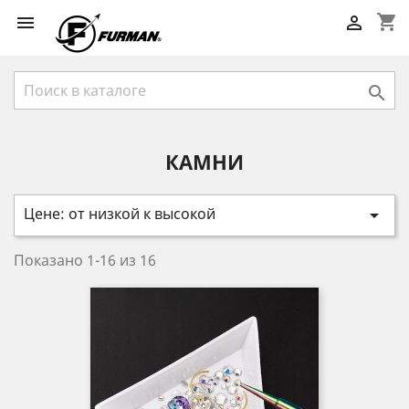
shopping_cart



КАМНИ
Цене: от низкой к высокой

Показано 1-16 из 16