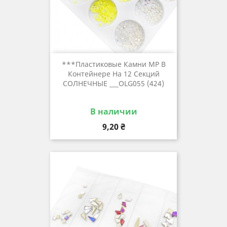
***Пластиковые Камни MP В
Контейнере На 12 Секций
СОЛНЕЧНЫЕ ___OLG055 (424)
В наличии
Цена
9,20 ₴