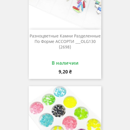
Разноцветные Камни Разделенные
По Форме АССОРТИ ___OLG130
(2698)
В наличии
Цена
9,20 ₴