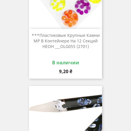
***Пластиковые Крупные Камни
MP В Контейнере На 12 Секций
НЕОН ___OLG055 (2701)
В наличии
Цена
9,20 ₴