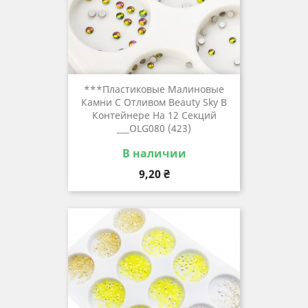
***Пластиковые Малиновые
Камни С Отливом Beauty Sky В
Контейнере На 12 Секций
___OLG080 (423)
В наличии
Цена
9,20 ₴