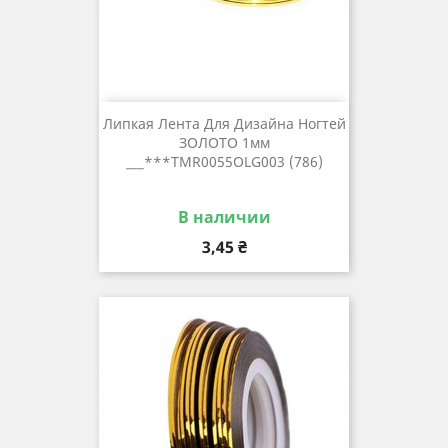
Липкая Лента Для Дизайна Ногтей
ЗОЛОТО 1мм
___***TMR0055OLG003 (786)
В наличии
Цена
3,45 ₴