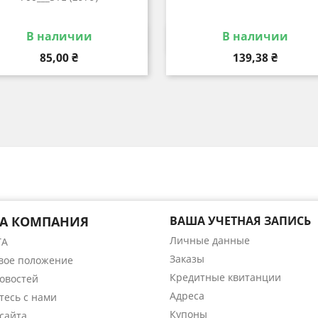
В наличии
В наличии
Быстрый просмотр
Быстрый просмот


Цена
Цена
85,00 ₴
139,38 ₴
А КОМПАНИЯ
ВАША УЧЕТНАЯ ЗАПИСЬ
Личные данные
ТА
Заказы
вое положение
Кредитные квитанции
Новостей
Адреса
тесь с нами
Купоны
сайта