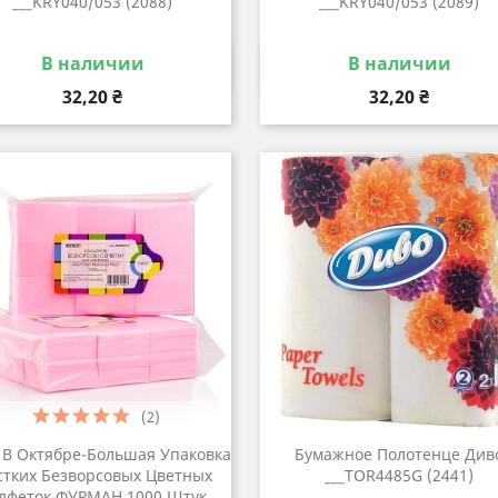
___KRY040/053 (2088)
___KRY040/053 (2089)
В наличии
В наличии
Быстрый просмотр
Быстрый просмот


Цена
Цена
32,20 ₴
32,20 ₴
(2)
 В Октябре-Большая Упаковка
Бумажное Полотенце Див
тких Безворсовых Цветных
___TOR4485G (2441)
лфеток ФУРМАН 1000 Штук