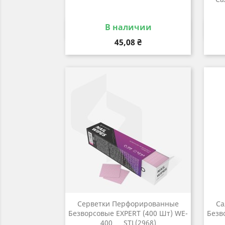
В наличии
Быстрый просмотр

Цена
45,08 ₴
Серветки Перфорированные
Са
Безворсовые EXPERT (400 Шт) WE-
Безв
400 ___STL(2968)