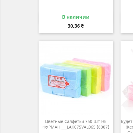
В наличии
Быстрый просмотр

Цена
30,36 ₴
Цветные Салфетки 750 Шт НЕ
Будет
ФУРМАН ___LAK075VAL065 (6007)
Жес
Са