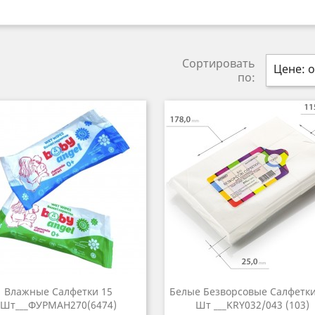
Сортировать
Цене: о
по:
Влажные Салфетки 15
Белые Безворсовые Салфетки
Шт___ФУРМАН270(6474)
Шт ___KRY032/043 (103)