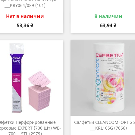
___KRY064/089 (101)
В наличии
Нет в наличии
Быстрый просмотр
Быстрый просмот


Цена
Цена
63,94 ₴
53,36 ₴
лфетки Перфорированные
Салфетки CLEANCOMFORT 25
орсовые EXPERT (700 Шт) WE-
___KRL105G (7066)
700___STL (2979)