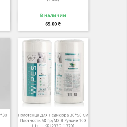
В наличии
р
Быстрый просмотр

Цена
65,00 ₴
*30
Полотенца Для Педикюра 30*50 См
Плотность 50 Гр/м2 В Рулоне 100
Шт ___KRL233G (1370)