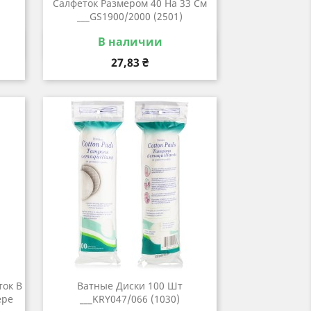
Салфеток Размером 40 На 33 См
___GS1900/2000 (2501)
В наличии
р
Быстрый просмотр

Цена
27,83 ₴
ок В
Ватные Диски 100 Шт
ере
___KRY047/066 (1030)