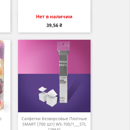
Нет в наличии
р
Быстрый просмотр

Цена
39,56 ₴
о
Салфетки Безворсовые Плотные
SMART (700 Шт) WS-700/1___STL
(2964)