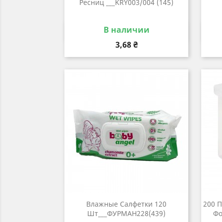
Ресниц ___KRY003/004 (145)
В наличии
Быстрый просмотр

Цена
3,68 ₴
Влажные Салфетки 120
200 
Шт___ФУРМАН228(439)
Фо