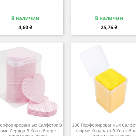
В наличии
В наличии
Быстрый просмотр
Быстрый просмот


Цена
Цена
4,60 ₴
25,76 ₴
Перфорированных Салфеток В
200 Перфорированных Салфет
рме Сердца В Контейнере
Форме Квадрата В Контейн