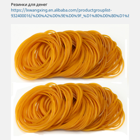
Резинки для денег
https://lxwangxing.en.alibaba.com/productgrouplist-
932400016/%D0%A2%D0%9E%D0%9F_%D1%80%D0%B0%D1%81%D