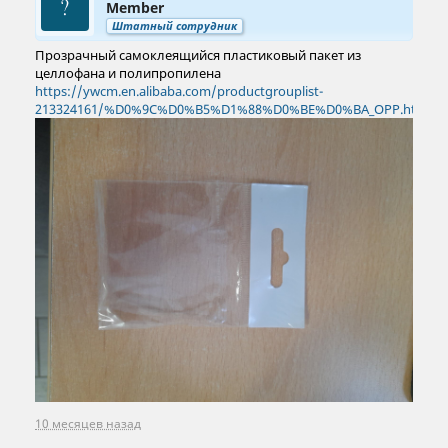
Member
Штатный сотрудник
Прозрачный самоклеящийся пластиковый пакет из
целлофана и полипропилена
https://ywcm.en.alibaba.com/productgrouplist-
213324161/%D0%9C%D0%B5%D1%88%D0%BE%D0%BA_OPP.html
10 месяцев назад