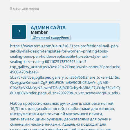
9 месяцев назад
АДМИН САЙТА
Member
Штатный сотрудник
https://www.temu.com/ua-ru/16-31pcs-professional-nail--pen-
set-diy-nail-design-templates-for-women--printing-tools-
sealing-pens-pen-holders-replaceable-tip-sets--style-nail-
sealing-kits---nail--g-601102513870693.html?
top_gallery_url=https%3A%2F%2Fimg.kwcdn.com%2Fproduct%2Ffan
4900-470b-bae9-
5b37c768fcba.jpg&spec_gallery_id=356766&share_token=LLTSuzDh
QzwjgzwKmisxnhCgP_6GaPf0Eme8V9CGh0ZdwYr-ujNMK-
CIKA3leVKMaYyN2LwmFD3a8jRCROcbyzbARMjF7UYtfg53CzErTyEToxa
8CXqB0Y&refer_page_el_sn=209279&_x_vst_scene=adg&_x_ads_crea
Набор профессиональных ручек для штамповки ногтей
16/31 шт. для дизайна ногтей, с шаблонами для женщин,
инструментами для точечной матричного печати,
запечатывающими ручками, держателями для ручек и
сменными наконечниками. Идеально подходит для
создания стильного дизайна ногтей дома или в салоне.