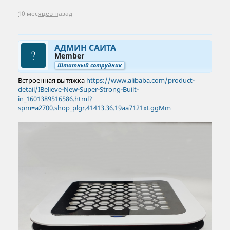
10 месяцев назад
АДМИН САЙТА
Member
Штатный сотрудник
Встроенная вытяжка
https://www.alibaba.com/product-
detail/IBelieve-New-Super-Strong-Built-
in_1601389516586.html?
spm=a2700.shop_plgr.41413.36.19aa7121xLggMm