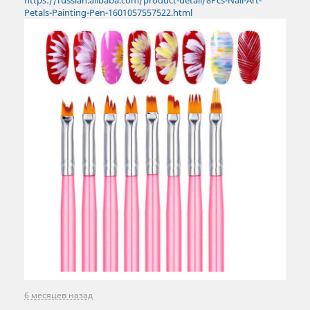
https://russian.alibaba.com/product-detail/8Pcs-Nail-Art-
Petals-Painting-Pen-1601057557522.html
6 месяцев назад