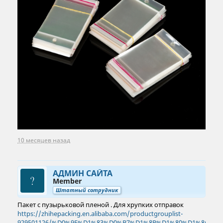
10 месяцев назад
АДМИН САЙТА
Member
Штатный сотрудник
Пакет с пузырьковой пленой . Для хрупких отправок
https://zhihepacking.en.alibaba.com/productgrouplist-
929501126/%D0%9F%D1%83%D0%B7%D1%8B%D1%80%D1%8C%D