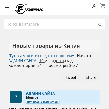
shopping_cart



Новые товары из Китая
Тут вы можете создать свою тему
Начато
АДМИН САЙТА
10 месяцев назад
Комментарии: 21
Просмотры 3037
Tweet
Share
АДМИН САЙТА
Member
Штатный сотрудник
Как вы знаете у нас есть собственная фирма в Китае и мы