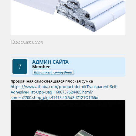
10 месяцев назад
АДМИН САЙТА
Member
Штатный сотрудник
прозрачная самоклеящаяся плоская сумка
https://www.alibaba.com/product-detail/Transparent-Self-
Adhesive-Flat-Opp-Bag_1600737624485.html?
spm=a2700.shop_plgr.41413.40.5d8d7121O1I66x