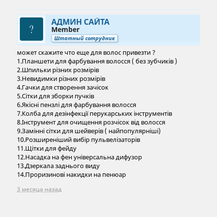
АДМИН САЙТА
Member
Штатный сотрудник
может скажите что еще для волос привезти ?
1.Планшети для фарбування волосся ( без зубчиків )
2.Шпильки різних розмірів
3.Невидимки різних розмірів
4.Гачки для створення зачісок
5.Сітки для зборки пучків
6.Якісні пензлі для фарбування волосся
7.Колба для дезінфекції перукарських інструментів
8.Інструмент для очищення розчісок від волосся
9.Замінні сітки для шейверів ( найпопулярніші)
10.Розширеніший вибір пульвелізаторів
11.Щітки для фейду
12.Насадка на фен універсальна дифузор
13.Дзеркала заднього виду
14.Проризинові накидки на пенюар
3 месяца назад