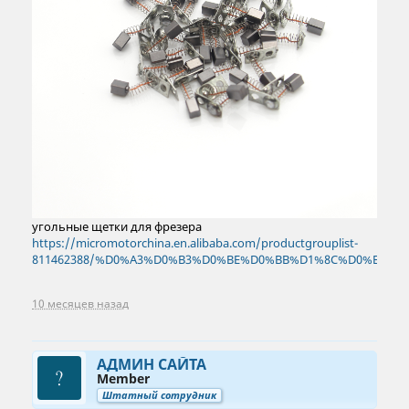
угольные щетки для фрезера
https://micromotorchina.en.alibaba.com/productgrouplist-
811462388/%D0%A3%D0%B3%D0%BE%D0%BB%D1%8C%D0%BD%D
10 месяцев назад
АДМИН САЙТА
Member
Штатный сотрудник