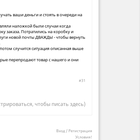
учать ваши деньги и стоять в очереди на
авляли наложкой были случаи когда
рку заказа. Потратились на коробку и
слуги новой почты ДВАЖДЫ - чтобы вернуть
.
а потом случится ситуация описанная выше
орые перепродают товар с нашего и они
#31
стрироваться, чтобы писать здесь)
Вход / Регистрация
Условия!