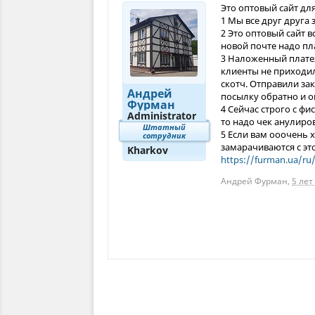
Это оптовый сайт дл
1 Мы все друг друга
2 Это оптовый сайт 
новой почте надо пла
3 Наложенный платеж
клиенты не приходили
скотч. Отправили за
Андрей
посылку обратно и о
Фурман
4 Сейчас строго с фи
Administrator
то надо чек анулиро
Штатный
5 Если вам ооочень 
сотрудник
замарачиваются с эт
Kharkov
https://furman.ua/ru
Андрей Фурман
,
5 лет