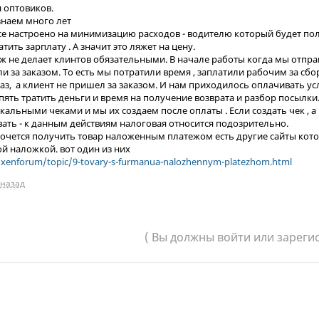
я оптовиков.
 знаем много лет
все настроено на минимизацию расходов - водителю который будет пол
тить зарплату . А значит это ляжет на цену.
 не делает клинтов обязательными. В начале работы когда мы отпр
 за заказом. То есть мы потратили время , заплатили рабочим за сбо
каз, а клиент не пришел за заказом. И нам приходилось оплачивать у
пять тратить деньги и время на получение возврата и разбор посылки
скальными чеками и мы их создаем после оплаты . Если создать чек , 
вать - к данным действиям налоговая относится подозрительно.
хочется получить товар наложенным платежом есть другие сайты кот
ой наложкой. вот один из них
/xenforum/topic/9-tovary-s-furmanua-nalozhennym-platezhom.html
 назад
( Вы должны войти или зареги