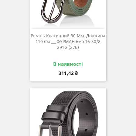
Ремінь Класичний 30 Мм, Довжина
110 См ___ФУРМАН 6мб 16-30/8
291G (276)
В наявності
Ціна
311,42 ₴