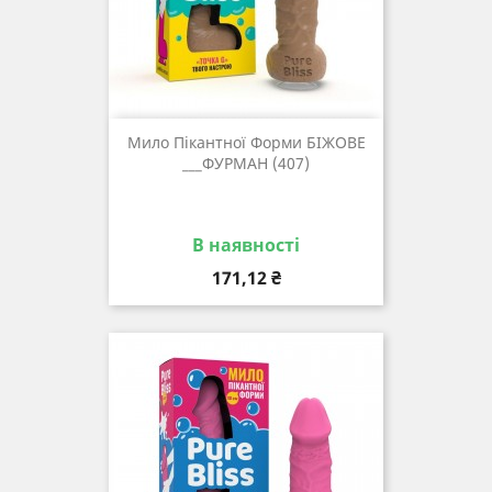
Мило Пікантної Форми БІЖОВЕ
___ФУРМАН (407)
В наявності
Ціна
171,12 ₴