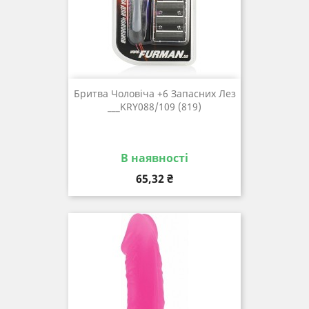
Бритва Чоловіча +6 Запасних Лез
___KRY088/109 (819)
В наявності
Ціна
65,32 ₴