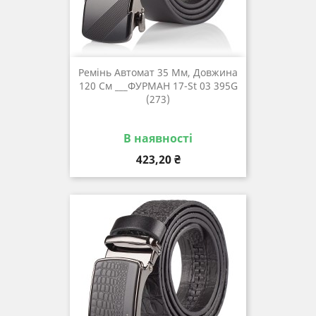
Ремінь Автомат 35 Мм, Довжина
120 См ___ФУРМАН 17-St 03 395G
(273)
В наявності
Ціна
423,20 ₴