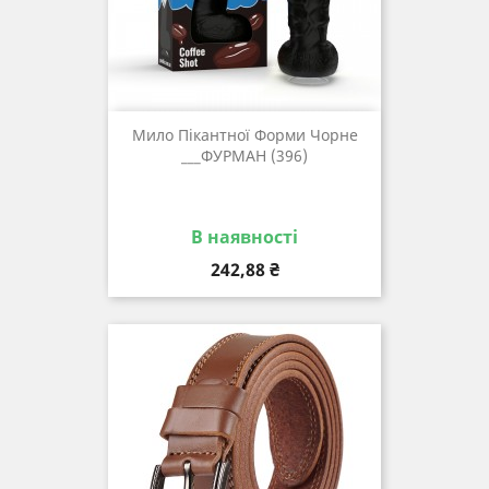
Мило Пікантної Форми Чорне
___ФУРМАН (396)
В наявності
Ціна
242,88 ₴