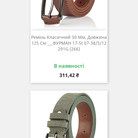
Ремінь Класичний 30 Мм, Довжина
125 См ___ФУРМАН 17-St 07-38/5/12
291G (266)
В наявності
Ціна
311,42 ₴