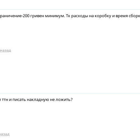
аничение-200 гривен минимум. Тк расходы на коробку и время сборк
 назад
 ттн и писать накладную не ложить?
назад