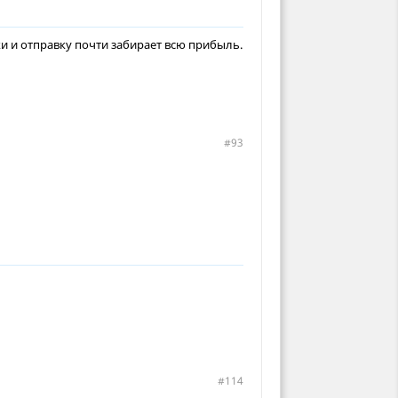
и и отправку почти забирает всю прибыль.
#93
#114