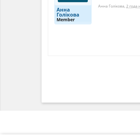
Анна Голікова
,
2 года 
Анна
Голікова
Member