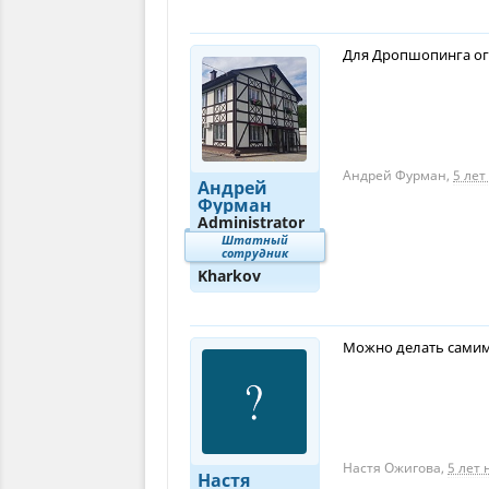
Для Дропшопинга огр
Андрей Фурман
,
5 лет
Андрей
Фурман
Administrator
Штатный
сотрудник
Kharkov
Можно делать самим
Настя Ожигова
,
5 лет 
Настя