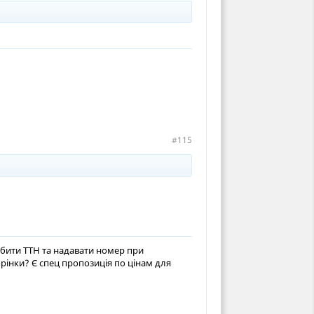
#115
робити ТТН та надавати номер при
рінки? Є спец пропозиція по цінам для