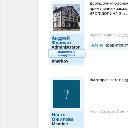
Дропшопинг-оформляе
примечании к заказ
ДРОПШОПИНГ, Заказ
Андрей Фурман
,
5 лет
Андрей
Фурман
Алёна
нравится эт
Administrator
Штатный
сотрудник
Kharkov
Вы отправляете по д
Настя Ожигова
,
5 лет 
Настя
Ожигова
Member