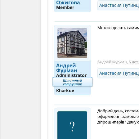
Ожигова
Анастасия Путинц
Member
Можно делать самим 
Андрей Фурман
,
5 лет
Андрей
Фурман
Анастасия Путинц
Administrator
Штатный
сотрудник
Kharkov
Добрий день, система
оформленні замовлен
Дпрошиперів? Дякую