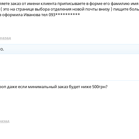
те заказ от имени клиента приписываете в форме его фамилию имя 
у ( это на странице выбора отделения новой почты внизу ) пищите
 оформила Иванова тел 093**********
 назад
о.
роп даже если минимальный заказ будет ниже 500грн?
назад