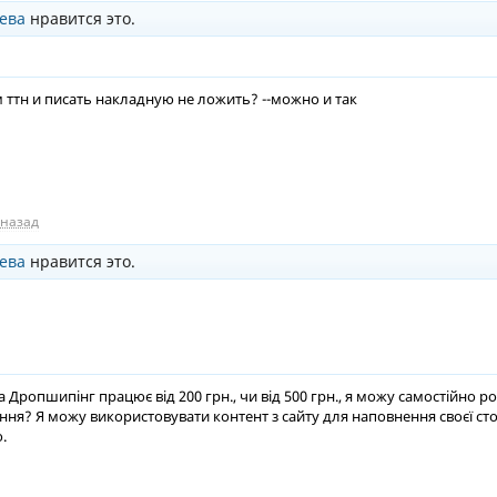
ева
нравится это.
ттн и писать накладную не ложить? --можно и так
 назад
ева
нравится это.
 Дропшипінг працює від 200 грн., чи від 500 грн., я можу самостійно 
ня? Я можу використовувати контент з сайту для наповнення своєї сто
.