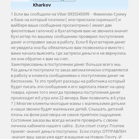
Kharkov
1 Если вы сообщили на Viber 0935545099 - Фамилию Сумму
и банк на который платили ( или прислали скриншот) и
вайбере ваше сообщение просмотрено ( имеет две
фиолетовые галочки) а бухгалтерия вам не звонила-значит
бухгалтер по вашему сообщению проверил поступление
денег и отправил заказ в работу. Если б бухгалтерия денег
не увидела она бы обязательно вам позвонила и вместе с
вами начала выяснять где застряли деньги и не вернулись
ли они обратно к вам на счет.
Заинтересованы в поступлении денег больше всего мы.
Раз деньги поступили то заказ автоматически отправляется
в работу и клиента сообщениями о поступлении денег не
беспокоим. Тк это требует расходы на работника который
будет писать эти сообщения и его зарплата ляжет на цену
товара. кроме того иногда проверка поступления денег
происходит в 6 утра или 22 вечера. Вам позвонить в 6 утра
? ) Многие клиенты молодые мамы с маленькими детьми
и наши звонки будят маленьких детей. Слышать детский
плачь на фоне разговора не самое приятное ощущение.
Состояние заказа вы всегда можете проверить с своем
личном кабинете нашего сайта . Если стоит статус Платеж
принят -значит деньги поступили. Если статус ОТПРАВЛЕН
-значит ваш заказ уже едет в машине на Новую Почту. И