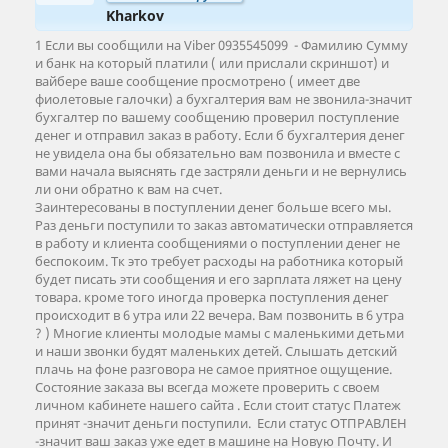
Kharkov
1 Если вы сообщили на Viber 0935545099 - Фамилию Сумму
и банк на который платили ( или прислали скриншот) и
вайбере ваше сообщение просмотрено ( имеет две
фиолетовые галочки) а бухгалтерия вам не звонила-значит
бухгалтер по вашему сообщению проверил поступление
денег и отправил заказ в работу. Если б бухгалтерия денег
не увидела она бы обязательно вам позвонила и вместе с
вами начала выяснять где застряли деньги и не вернулись
ли они обратно к вам на счет.
Заинтересованы в поступлении денег больше всего мы.
Раз деньги поступили то заказ автоматически отправляется
в работу и клиента сообщениями о поступлении денег не
беспокоим. Тк это требует расходы на работника который
будет писать эти сообщения и его зарплата ляжет на цену
товара. кроме того иногда проверка поступления денег
происходит в 6 утра или 22 вечера. Вам позвонить в 6 утра
? ) Многие клиенты молодые мамы с маленькими детьми
и наши звонки будят маленьких детей. Слышать детский
плачь на фоне разговора не самое приятное ощущение.
Состояние заказа вы всегда можете проверить с своем
личном кабинете нашего сайта . Если стоит статус Платеж
принят -значит деньги поступили. Если статус ОТПРАВЛЕН
-значит ваш заказ уже едет в машине на Новую Почту. И